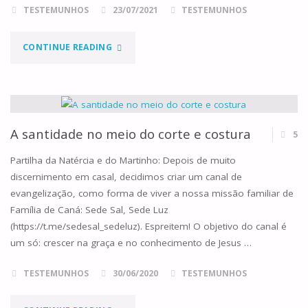
TESTEMUNHOS
23/07/2021
TESTEMUNHOS
3
"ORAÇÃO
DE
CONTINUE READING
PELOS
AGOSTO
AVÓS
2025"
E
A santidade no meio do corte e costura
5
IDOSOS"
Partilha da Natércia e do Martinho: Depois de muito
discernimento em casal, decidimos criar um canal de
evangelização, como forma de viver a nossa missão familiar de
Família de Caná: Sede Sal, Sede Luz
(https://t.me/sedesal_sedeluz). Espreitem! O objetivo do canal é
um só: crescer na graça e no conhecimento de Jesus …
TESTEMUNHOS
30/06/2020
TESTEMUNHOS