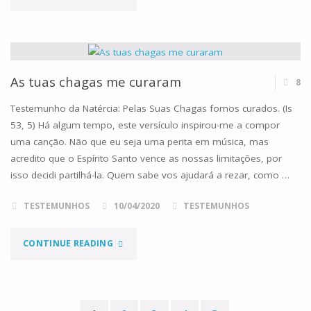
PÁSCOA
IMPERFEITAMENTE
PERFEITA"
As tuas chagas me curaram
8
Testemunho da Natércia: Pelas Suas Chagas fomos curados. (Is
53, 5) Há algum tempo, este versículo inspirou-me a compor
uma canção. Não que eu seja uma perita em música, mas
acredito que o Espírito Santo vence as nossas limitações, por
isso decidi partilhá-la. Quem sabe vos ajudará a rezar, como …
TESTEMUNHOS
10/04/2020
TESTEMUNHOS
"AS
CONTINUE READING
TUAS
CHAGAS