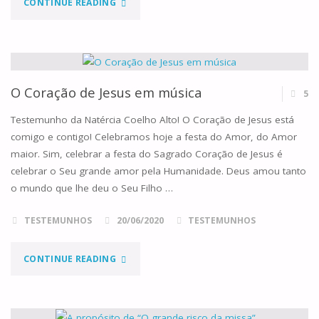
"A
CONTINUE READING
SANTIDADE
NO
MEIO
O Coração de Jesus em música
5
DO
Testemunho da Natércia Coelho Alto! O Coração de Jesus está
comigo e contigo! Celebramos hoje a festa do Amor, do Amor
CORTE
maior. Sim, celebrar a festa do Sagrado Coração de Jesus é
celebrar o Seu grande amor pela Humanidade. Deus amou tanto
E
o mundo que lhe deu o Seu Filho …
COSTURA"
TESTEMUNHOS
20/06/2020
TESTEMUNHOS
"O
CONTINUE READING
CORAÇÃO
DE