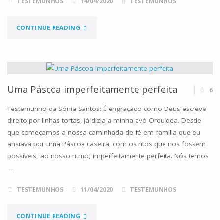
TESTEMUNHOS
14/04/2020
TESTEMUNHOS
"NO
CONTINUE READING
MEIO
DE
DOIS
Uma Páscoa imperfeitamente perfeita
6
OU
Testemunho da Sónia Santos: É engraçado como Deus escreve
direito por linhas tortas, já dizia a minha avó Orquídea. Desde
TRÊS"
que começamos a nossa caminhada de fé em família que eu
ansiava por uma Páscoa caseira, com os ritos que nos fossem
possíveis, ao nosso ritmo, imperfeitamente perfeita. Nós temos
…
TESTEMUNHOS
11/04/2020
TESTEMUNHOS
"UMA
CONTINUE READING