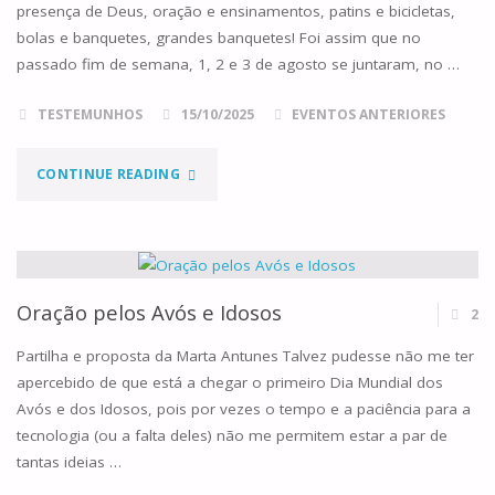
presença de Deus, oração e ensinamentos, patins e bicicletas,
bolas e banquetes, grandes banquetes! Foi assim que no
passado fim de semana, 1, 2 e 3 de agosto se juntaram, no …
TESTEMUNHOS
15/10/2025
EVENTOS ANTERIORES
"9º
CONTINUE READING
ACAMPAMENTO
FAMÍLIAS
CANÁ
Oração pelos Avós e Idosos
2
–
Partilha e proposta da Marta Antunes Talvez pudesse não me ter
apercebido de que está a chegar o primeiro Dia Mundial dos
1,
Avós e dos Idosos, pois por vezes o tempo e a paciência para a
tecnologia (ou a falta deles) não me permitem estar a par de
2
tantas ideias …
E