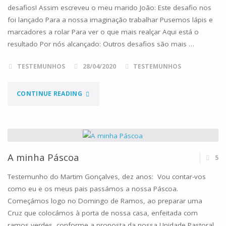
desafios! Assim escreveu o meu marido João: Este desafio nos
RISCO
foi lançado Para a nossa imaginação trabalhar Pusemos lápis e
marcadores a rolar Para ver o que mais realçar Aqui está o
DA
resultado Por nós alcançado: Outros desafios são mais …
MISSA”…"
TESTEMUNHOS
28/04/2020
TESTEMUNHOS
"CAMINHANDO
CONTINUE READING
COM
JESUS"
A minha Páscoa
5
Testemunho do Martim Gonçalves, dez anos: Vou contar-vos
como eu e os meus pais passámos a nossa Páscoa.
Começámos logo no Domingo de Ramos, ao preparar uma
Cruz que colocámos à porta de nossa casa, enfeitada com
ramos verdes, conforme a proposta da nossa Unidade Pastoral.