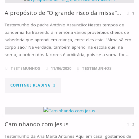
JESUS
A propósito de “O grande risco da missa”…
1
EM
Testemunho do padre António Assunção: Nestes tempos de
pandemia fui trazendo à memória vários provérbios cheios de
MÚSICA"
sabedoria que aprendi em criança, entre eles este: “Alma sã em
corpo são.” Na verdade, também aprendi na escola que, na
soma, a ordem dos factores é arbitrária, pois se a soma for …
TESTEMUNHOS
11/06/2020
TESTEMUNHOS
"A
CONTINUE READING
PROPÓSITO
DE
“O
Caminhando com Jesus
2
GRANDE
Testemunho da Ana Marta Antunes Aqui em casa, gostamos de