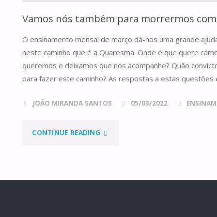
Vamos nós também para morrermos com 
O ensinamento mensal de março dá-nos uma grande ajuda
neste caminho que é a Quaresma. Onde é que quere cám
queremos e deixamos que nos acompanhe? Quão convicto
para fazer este caminho? As respostas a estas questões
JOÃO MIRANDA SANTOS
05/03/2022
ENSINAM
"VAMOS
CONTINUE READING
NÓS
TAMBÉM
PARA