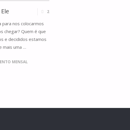
Ele
2
 para nos colocarmos
os chegar? Quem é que
s e decididos estamos
 e mais uma …
ENTO MENSAL