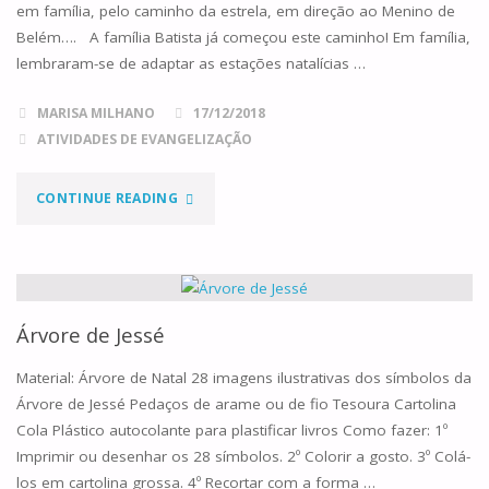
em família, pelo caminho da estrela, em direção ao Menino de
Belém…. A família Batista já começou este caminho! Em família,
lembraram-se de adaptar as estações natalícias …
MARISA MILHANO
17/12/2018
ATIVIDADES DE EVANGELIZAÇÃO
"ACTIVIDADES
CONTINUE READING
EM
FAMÍLIA
PARA
Árvore de Jessé
REZAR
Material: Árvore de Natal 28 imagens ilustrativas dos símbolos da
Árvore de Jessé Pedaços de arame ou de fio Tesoura Cartolina
A
Cola Plástico autocolante para plastificar livros Como fazer: 1º
Imprimir ou desenhar os 28 símbolos. 2º Colorir a gosto. 3º Colá-
VIA
los em cartolina grossa. 4º Recortar com a forma …