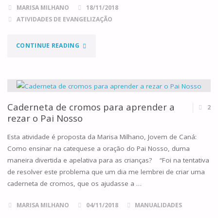
MARISA MILHANO
18/11/2018
ATIVIDADES DE EVANGELIZAÇÃO
"UMA
CONTINUE READING
FESTA
DE
CATEQUESE
Caderneta de cromos para aprender a
2
rezar o Pai Nosso
MARIANA"
Esta atividade é proposta da Marisa Milhano, Jovem de Caná:
Como ensinar na catequese a oração do Pai Nosso, duma
maneira divertida e apelativa para as crianças? “Foi na tentativa
de resolver este problema que um dia me lembrei de criar uma
caderneta de cromos, que os ajudasse a …
MARISA MILHANO
04/11/2018
MANUALIDADES