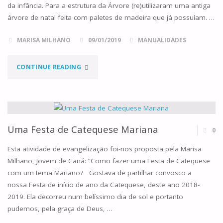
da infância. Para a estrutura da Árvore (re)utilizaram uma antiga
árvore de natal feita com paletes de madeira que já possuíam. …
MARISA MILHANO
09/01/2019
MANUALIDADES
"ÁRVORE
CONTINUE READING
DE
JESSÉ
FEITA
Uma Festa de Catequese Mariana
0
NA
Esta atividade de evangelização foi-nos proposta pela Marisa
Milhano, Jovem de Caná: “Como fazer uma Festa de Catequese
CATEQUESE"
com um tema Mariano? Gostava de partilhar convosco a
nossa Festa de início de ano da Catequese, deste ano 2018-
2019. Ela decorreu num belíssimo dia de sol e portanto
pudemos, pela graça de Deus, …