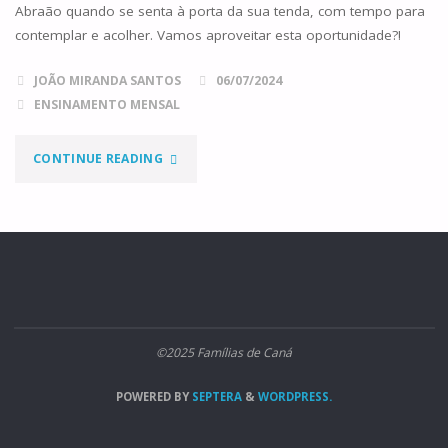
Abraão quando se senta à porta da sua tenda, com tempo para
contemplar e acolher. Vamos aproveitar esta oportunidade?!
JOÃO MIRANDA SANTOS
06/07/2024
ENSINAMENTO MENSAL
"A
CONTINUE READING
TENDA
DE
ABRAÃO"
©2025 Famílias de Caná
POWERED BY
SEPTERA
&
WORDPRESS.