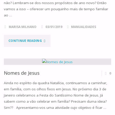
não? Lembram-se dos nossos propósitos de ano novo? Então
vamos a isso – oferecer um pouquinho mais de tempo familiar
ao …
MARISA MILHANO
03/01/2019
MANUALIDADES
"
CONTINUE READING
(OUTROS)
NOMES
DE
Nomes de Jesus
0
JESUS"
Ainda no espírito da quadra Natalícia, continuamos a caminhar,
em família, com os olhos fixos em Jesus. No próximo dia 3 de
Janeiro celebramos a Festa do Santíssimo Nome de Jesus. Já
sabem como a vão celebrar em família? Precisam duma ideia?
Sim?? Apresentamo-vos uma atividade cujo objetivo é ficar …