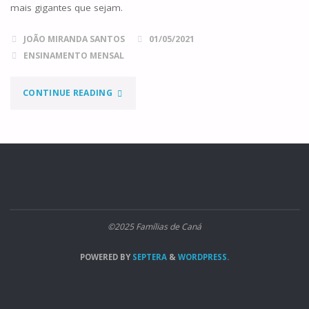
mais gigantes que sejam.
JOÃO MIRANDA SANTOS
01/05/2021
ENSINAMENTO MENSAL
"GIGANTES
CONTINUE READING
E
GAFANHOTOS"
©2025 Famílias de Caná
POWERED BY
SEPTERA
&
WORDPRESS.