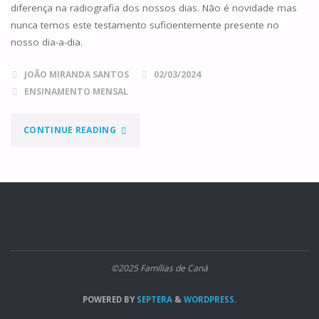
diferença na radiografia dos nossos dias. Não é novidade mas
nunca temos este testamento suficientemente presente no
nosso dia-a-dia.
JOÃO MIRANDA SANTOS
02/03/2024
ENSINAMENTO MENSAL
"O
CONTINUE READING
EVANGELHO
DOS
CINCO
DEDOS"
©2025 Famílias de Caná
POWERED BY
SEPTERA
&
WORDPRESS.