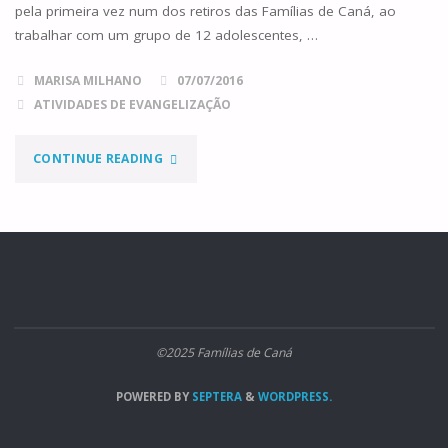
pela primeira vez num dos retiros das Famílias de Caná, ao
trabalhar com um grupo de 12 adolescentes, …
MARISA MILHANO
07/07/2016
ATIVIDADES DE EVANGELIZAÇÃO
"A
CONTINUE READING
PONTE"
©2025 Famílias de Caná
POWERED BY
SEPTERA
&
WORDPRESS.