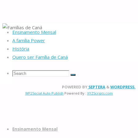
Ensinamento Mensal
Home
Families of Cana
Spirituality
A família Power
História
Spirituality
Quero ser Família de Caná
Search
Search
Search
©2025 Famílias de Caná
Back
POWERED BY
SEPTERA
&
WORDPRESS.
Famílias
WP2Social Auto Publish
Powered By :
XYZScripts.com
to
for:
de
Top
Caná
Skip
to
Ensinamento Mensal
content