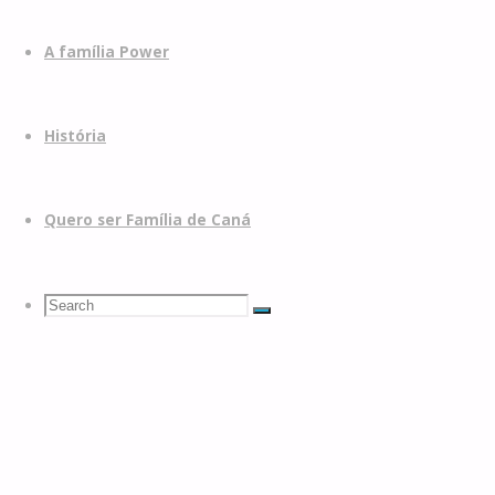
A família Power
História
Quero ser Família de Caná
Search
Search
Search
for: