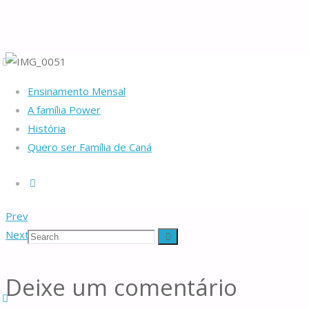
Home
IMG_0051
IMG_0051
Ensinamento Mensal
A família Power
IMG_0051
História
Quero ser Família de Caná
Full
1067 × 1600
pixels
Search
size
Previous image
Famílias
Next image
Search
Search
de
Caná
Deixe um comentário
for: