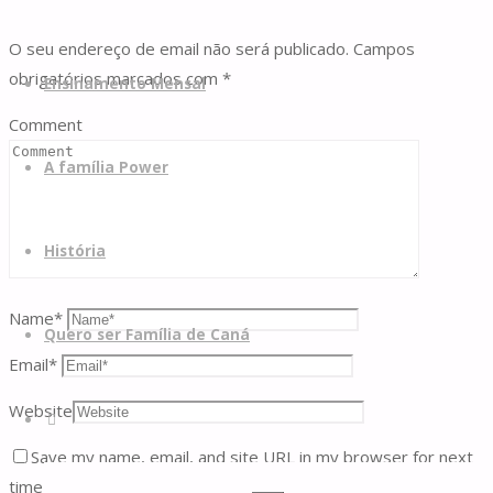
O seu endereço de email não será publicado.
Campos
Skip
obrigatórios marcados com
*
to
Ensinamento Mensal
content
Comment
A família Power
História
Name
*
Quero ser Família de Caná
Email
*
Website
Search
Save my name, email, and site URL in my browser for next
time I post a comment.