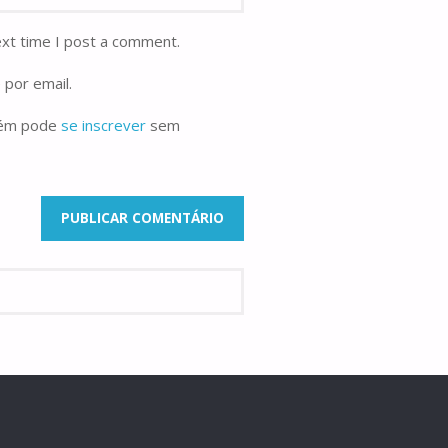
ext time I post a comment.
 por email.
bém pode
se inscrever
sem