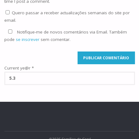
time I post a comment.
Quero passar a receber actualizações semanais do site por
email.
Notifique-me de novos comentários via Email. Também
pode
se inscrever
sem comentar.
Current ye@r
*