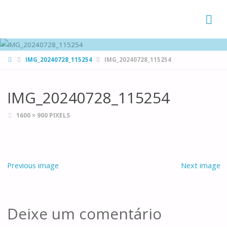
FAMÍLIAS
DE CANÁ
HOME
IMG_20240728_115254
IMG_20240728_115254
IMG_20240728_115254
FULL
1600 × 900
PIXELS
SIZE
Previous image
Next image
Deixe um comentário