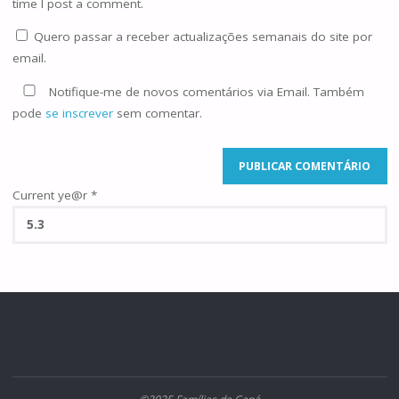
time I post a comment.
Quero passar a receber actualizações semanais do site por
email.
Notifique-me de novos comentários via Email. Também
pode
se inscrever
sem comentar.
Current ye@r
*