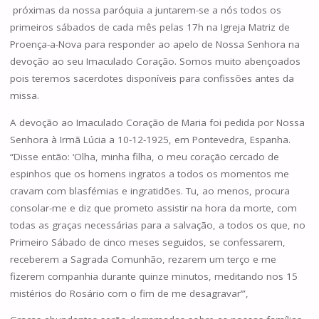
próximas da nossa paróquia a juntarem-se a nós todos os
primeiros sábados de cada mês pelas 17h na Igreja Matriz de
Proença-a-Nova para responder ao apelo de Nossa Senhora na
devoção ao seu Imaculado Coração. Somos muito abençoados
pois teremos sacerdotes disponíveis para confissões antes da
missa.
A devoção ao Imaculado Coração de Maria foi pedida por Nossa
Senhora à Irmã Lúcia a 10-12-1925, em Pontevedra, Espanha.
“Disse então: ‘Olha, minha filha, o meu coração cercado de
espinhos que os homens ingratos a todos os momentos me
cravam com blasfémias e ingratidões. Tu, ao menos, procura
consolar-me e diz que prometo assistir na hora da morte, com
todas as graças necessárias para a salvação, a todos os que, no
Primeiro Sábado de cinco meses seguidos, se confessarem,
receberem a Sagrada Comunhão, rezarem um terço e me
fizerem companhia durante quinze minutos, meditando nos 15
mistérios do Rosário com o fim de me desagravar’”,