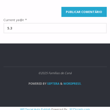
Current ye@r
*
©2025 Famílias de Caná
POWERED BY
SEPTERA
&
WORDPRESS.
WP2Social Auto Publish
Powered By :
XYZScripts.com