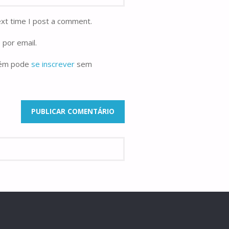
ext time I post a comment.
 por email.
bém pode
se inscrever
sem