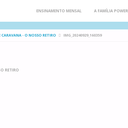
Skip
ENSINAMENTO MENSAL
A FAMÍLIA POWE
to
E CARAVANA - O NOSSO RETIRO
IMG_20240929_160359
content
SO RETIRO