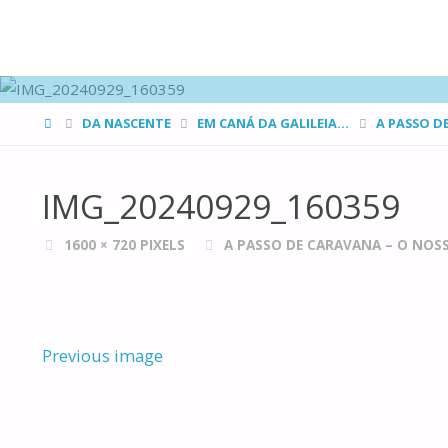
FAMÍLIAS
DE CANÁ
HOME
DA NASCENTE
EM CANÁ DA GALILEIA...
A PASSO D
IMG_20240929_160359
FULL
1600 × 720
PIXELS
A PASSO DE CARAVANA – O NOS
SIZE
Previous image