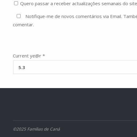
Quero passar a receber actualizações semanais do site
Notifique-me de novos comentários via Email. Tam
comentar.
Current ye@r
*
©2025 Famílias de Caná