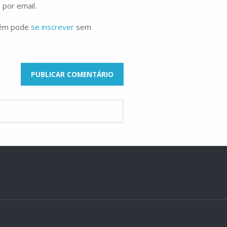
 por email.
bém pode
se inscrever
sem