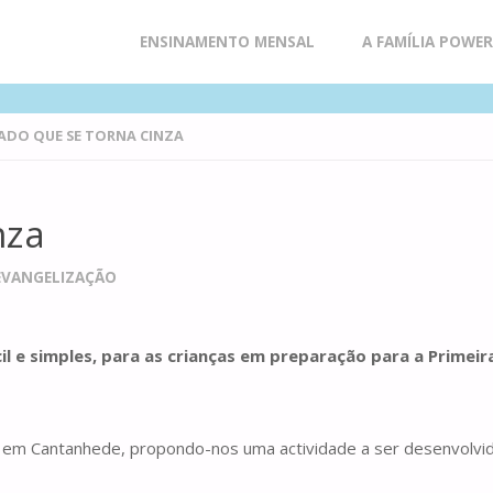
Skip
ENSINAMENTO MENSAL
A FAMÍLIA POWE
to
ADO QUE SE TORNA CINZA
content
nza
 EVANGELIZAÇÃO
il e simples, para as crianças em preparação para a Prime
sta em Cantanhede, propondo-nos uma actividade a ser desenvolvi