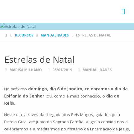
FAMÍLIAS
DE CANÁ
HOME
RECURSOS
MANUALIDADES
ESTRELAS DE NATAL
Estrelas de Natal
MARISA MILHANO
05/01/2019
MANUALIDADES
No próximo
domingo, dia 6 de Janeiro, celebramos o dia da
Epifania do Senhor
(ou, como é mais conhecido, o
dia de
Reis
).
Neste dia, através da chegada dos Reis Magos, guiados pela
Estrela-Guia, até junto da Sagrada Família, a Igreja convida-nos a
celebrarmos e a meditarmos no mistério da Encarnação de Jesus,