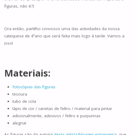
figuras, não é?)
Ora então, partilho convosco uma das actividades da nossa
catequese de 4ºano que será feita mais logo à tarde. Vamos a
isso!
Materiais:
fotocópias das figuras
tesoura
tubo de cola
lápis de cor / canetas de feltro / material para pintar
adicionalmente, adesivos / feltro e purpurinas
alegria!
As figuras são da autoria
desta artista/blogger estrangeira
, que