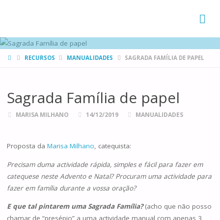
FAMÍLIAS
DE CANÁ
HOME
RECURSOS
MANUALIDADES
SAGRADA FAMÍLIA DE PAPEL
Sagrada Família de papel
MARISA MILHANO
14/12/2019
MANUALIDADES
Proposta da
Marisa Milhano
, catequista:
Precisam duma actividade rápida, simples e fácil para fazer em
catequese neste Advento e Natal? Procuram uma actividade para
fazer em família durante a vossa oração?
E que tal pintarem uma Sagrada Família?
(acho que não posso
chamar de “presépio” a uma actividade manual com apenas 3