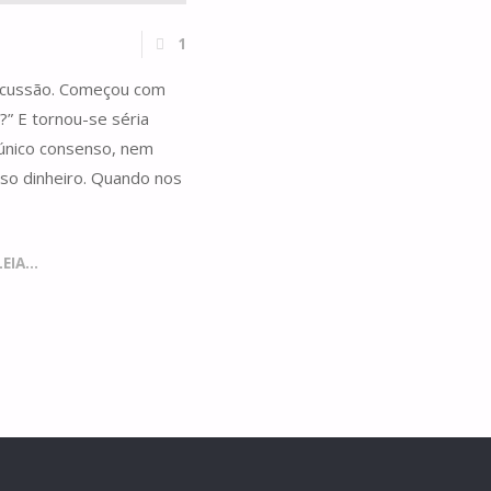
1
iscussão. Começou com
?” E tornou-se séria
único consenso, nem
sso dinheiro. Quando nos
IA...