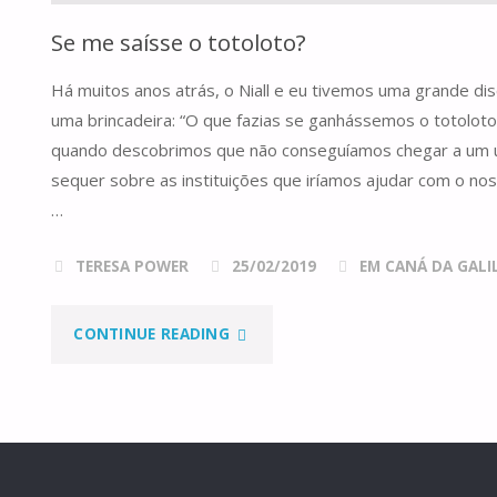
Se me saísse o totoloto?
Há muitos anos atrás, o Niall e eu tivemos uma grande d
uma brincadeira: “O que fazias se ganhássemos o totoloto
quando descobrimos que não conseguíamos chegar a um 
sequer sobre as instituições que iríamos ajudar com o no
…
TERESA POWER
25/02/2019
EM CANÁ DA GALILE
"SE
CONTINUE READING
ME
SAÍSSE
O