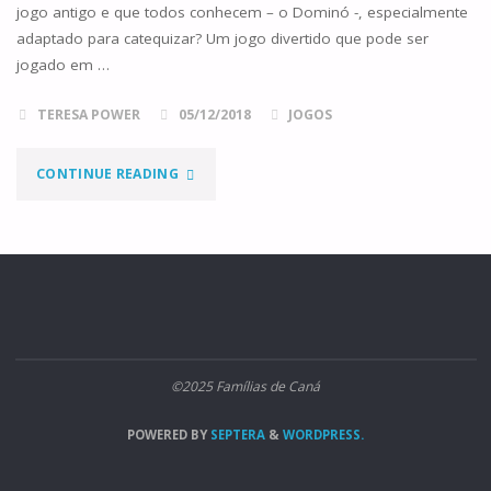
jogo antigo e que todos conhecem – o Dominó -, especialmente
adaptado para catequizar? Um jogo divertido que pode ser
jogado em …
TERESA POWER
05/12/2018
JOGOS
"DOMINÓ
CONTINUE READING
DOS
NOMES
DE
DEUS"
©2025 Famílias de Caná
POWERED BY
SEPTERA
&
WORDPRESS.