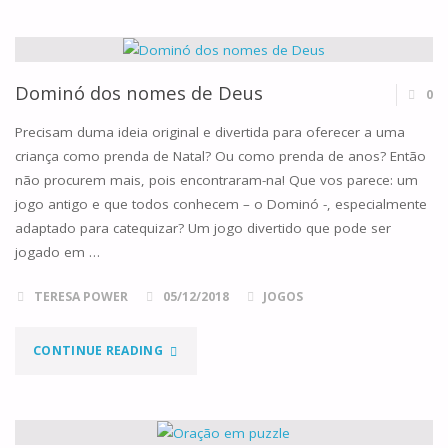
DE
NATAL
…
Dominó dos nomes de Deus
0
DAS
Precisam duma ideia original e divertida para oferecer a uma
criança como prenda de Natal? Ou como prenda de anos? Então
FAMÍLIAS
não procurem mais, pois encontraram-na! Que vos parece: um
jogo antigo e que todos conhecem – o Dominó -, especialmente
DE
adaptado para catequizar? Um jogo divertido que pode ser
CANÁ!"
jogado em …
TERESA POWER
05/12/2018
JOGOS
"DOMINÓ
CONTINUE READING
DOS
NOMES