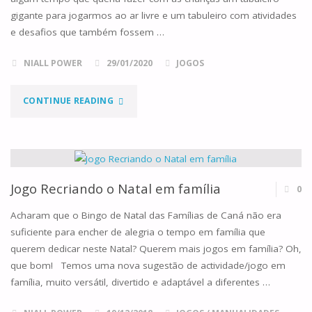
gigante para jogarmos ao ar livre e um tabuleiro com atividades
COM
e desafios que também fossem …
JOGOS"
NIALL POWER
29/01/2020
JOGOS
"JOGO
CONTINUE READING
DA
GLÓRIA
BÍBLICO
Jogo Recriando o Natal em família
0
GIGANTE"
Acharam que o Bingo de Natal das Famílias de Caná não era
suficiente para encher de alegria o tempo em família que
querem dedicar neste Natal? Querem mais jogos em família? Oh,
que bom! Temos uma nova sugestão de actividade/jogo em
família, muito versátil, divertido e adaptável a diferentes …