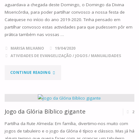
aguardava a chegada deste Domingo, o Domingo da Divina
Misericórdia, para poder partilhar convosco a nossa festa de
Catequese no início do ano 2019-2020. Tinha pensado em
partilhar convosco estas actividades para que pudessem pôr em
prática também nas vossas …
MARISA MILHANO
19/04/2020
ATIVIDADES DE EVANGELIZAÇÃO
/
JOGOS
/
MANUALIDADES
"CELEBRAR
CONTINUE READING
A
FESTA
DA
Jogo da Glória Bíblico gigante
2
DIVINA
Partilha da Rute Almeida: Em família, divertimo-nos muito com
jogos de tabuleiro e o jogo da Glória é típico e clássico. Mas já há
MISERICÓRDIA
algum tempo que queria fazer com as crianças um tabuleiro