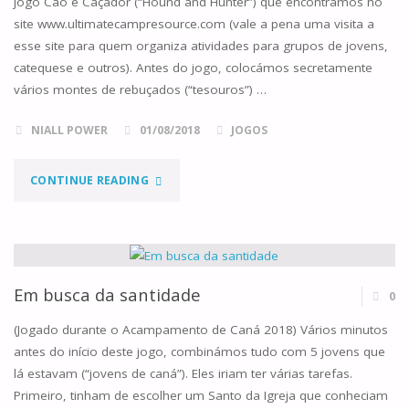
jogo Cão e Caçador (“Hound and Hunter”) que encontrámos no
site www.ultimatecampresource.com (vale a pena uma visita a
esse site para quem organiza atividades para grupos de jovens,
catequese e outros). Antes do jogo, colocámos secretamente
vários montes de rebuçados (“tesouros”) …
NIALL POWER
01/08/2018
JOGOS
"CÃES
CONTINUE READING
E
CAÇADORES"
Em busca da santidade
0
(Jogado durante o Acampamento de Caná 2018) Vários minutos
antes do início deste jogo, combinámos tudo com 5 jovens que
lá estavam (“jovens de caná”). Eles iriam ter várias tarefas.
Primeiro, tinham de escolher um Santo da Igreja que conheciam