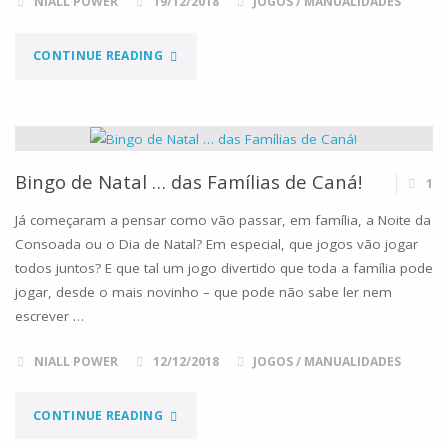
NIALL POWER
19/12/2018
JOGOS
/
MANUALIDADES
"JOGO
CONTINUE READING
RECRIANDO
O
NATAL
Bingo de Natal … das Famílias de Caná!
1
EM
Já começaram a pensar como vão passar, em família, a Noite da
Consoada ou o Dia de Natal? Em especial, que jogos vão jogar
FAMÍLIA"
todos juntos? E que tal um jogo divertido que toda a família pode
jogar, desde o mais novinho – que pode não sabe ler nem
escrever …
NIALL POWER
12/12/2018
JOGOS
/
MANUALIDADES
"BINGO
CONTINUE READING