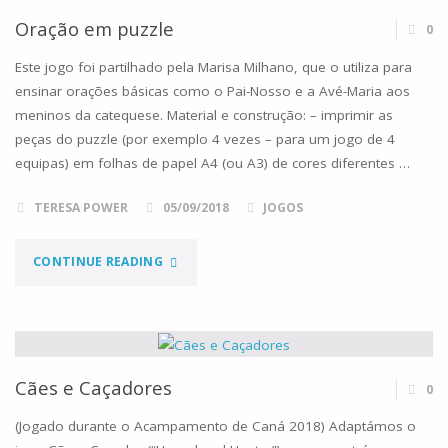
DE
Oração em puzzle
0
DEUS"
Este jogo foi partilhado pela Marisa Milhano, que o utiliza para
ensinar orações básicas como o Pai-Nosso e a Avé-Maria aos
meninos da catequese. Material e construção: – imprimir as
peças do puzzle (por exemplo 4 vezes – para um jogo de 4
equipas) em folhas de papel A4 (ou A3) de cores diferentes …
TERESA POWER
05/09/2018
JOGOS
"ORAÇÃO
CONTINUE READING
EM
PUZZLE"
Cães e Caçadores
0
(Jogado durante o Acampamento de Caná 2018) Adaptámos o