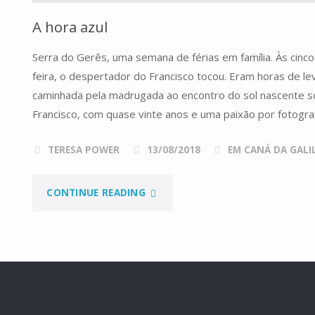
A hora azul
Serra do Gerês, uma semana de férias em família. Às cinc
feira, o despertador do Francisco tocou. Eram horas de le
caminhada pela madrugada ao encontro do sol nascente s
Francisco, com quase vinte anos e uma paixão por fotograf
TERESA POWER
13/08/2018
EM CANÁ DA GALILE
"A
CONTINUE READING
HORA
AZUL"