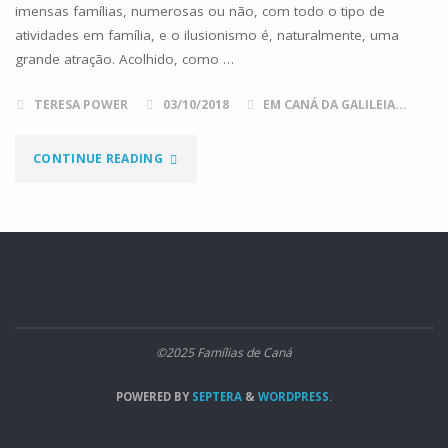
imensas famílias, numerosas ou não, com todo o tipo de
atividades em família, e o ilusionismo é, naturalmente, uma
grande atração. Acolhido, como …
TERESA POWER
03/10/2018
EM CANÁ DA GALILEIA...
"UM
CONTINUE READING
REINO
DIVIDIDO
CONTRA
SI
©2025 Famílias de Caná
MESMO"
POWERED BY
SEPTERA
&
WORDPRESS.