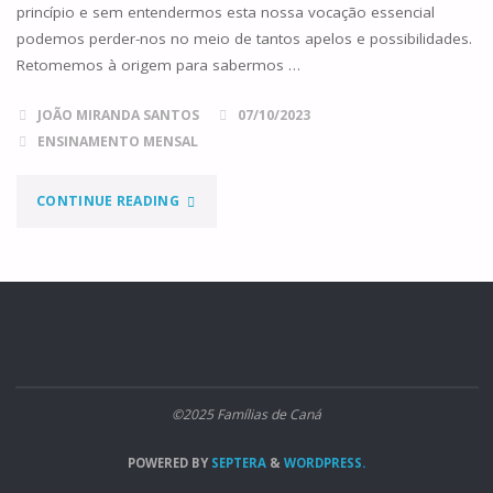
princípio e sem entendermos esta nossa vocação essencial
podemos perder-nos no meio de tantos apelos e possibilidades.
Retomemos à origem para sabermos …
JOÃO MIRANDA SANTOS
07/10/2023
ENSINAMENTO MENSAL
"IMAGEM
CONTINUE READING
E
SEMELHANÇA
DE
DEUS"
©2025 Famílias de Caná
POWERED BY
SEPTERA
&
WORDPRESS.