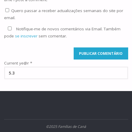
Quero passar a receber actualizações semanais do site por
email.
Notifique-me de novos comentários via Email. Também
pode
se inscrever
sem comentar.
Current ye@r
*
©2025 Famílias de Caná