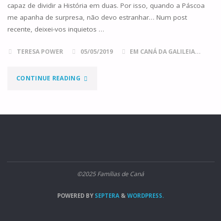
capaz de dividir a História em duas. Por isso, quando a Páscoa
me apanha de surpresa, não devo estranhar… Num post
recente, deixei-vos inquietos …
TERESA POWER
05/05/2019
EM CANÁ DA GALILEIA...
"OS
CONTINUE READING
CÂNTICOS,
MADALENA
E
OS
©2025 Famílias de Caná
CÂNTICOS"
POWERED BY
SEPTERA
&
WORDPRESS.