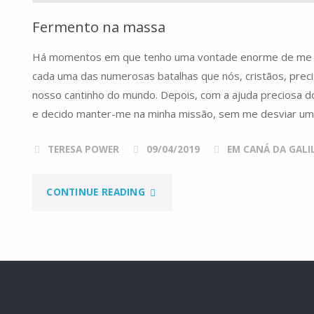
Fermento na massa
Há momentos em que tenho uma vontade enorme de me l
cada uma das numerosas batalhas que nós, cristãos, prec
nosso cantinho do mundo. Depois, com a ajuda preciosa do 
e decido manter-me na minha missão, sem me desviar um
TERESA POWER
09/04/2019
EM CANÁ DA GALILE
"FERMENTO
CONTINUE READING
NA
MASSA"