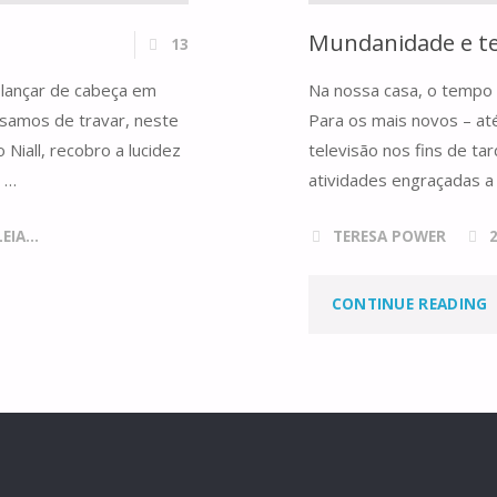
Mundanidade e t
13
ançar de cabeça em
Na nossa casa, o tempo 
isamos de travar, neste
Para os mais novos – até
Niall, recobro a lucidez
televisão nos fins de t
 …
atividades engraçadas a 
IA...
TERESA POWER
CONTINUE READING
E
D