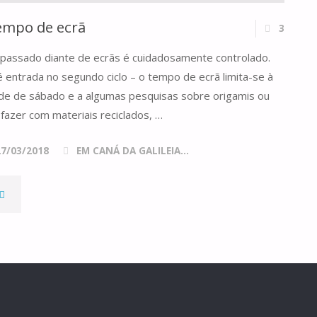
empo de ecrã
3
passado diante de ecrãs é cuidadosamente controlado.
 entrada no segundo ciclo – o tempo de ecrã limita-se à
arde de sábado e a algumas pesquisas sobre origamis ou
fazer com materiais reciclados, …
27/03/2018
EM CANÁ DA GALILEIA...
"MUNDANIDADE
TEMPO
E