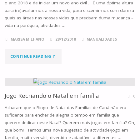
o ano 2018 e de iniciar um novo ano civil … É uma óptima altura
para (re)avaliarmos a nossa vida, para discernirmos com clareza
quais as áreas nas nossas vidas que precisam duma mudança –
vida na paróquia, atividades …
MARISA MILHANO
28/12/2018
MANUALIDADES
"CELEBRAR
CONTINUE READING
A
FESTA
DA
Jogo Recriando o Natal em família
0
SAGRADA
Acharam que o Bingo de Natal das Famílias de Caná não era
suficiente para encher de alegria o tempo em família que
FAMÍLIA
querem dedicar neste Natal? Querem mais jogos em família? Oh,
que bom! Temos uma nova sugestão de actividade/jogo em
…
família, muito versátil, divertido e adaptável a diferentes …