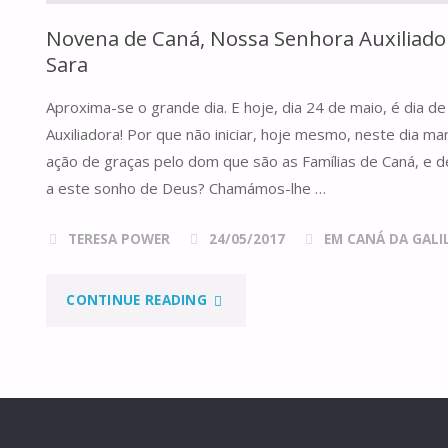
Novena de Caná, Nossa Senhora Auxiliador
Sara
Aproxima-se o grande dia. E hoje, dia 24 de maio, é dia 
Auxiliadora! Por que não iniciar, hoje mesmo, neste dia m
ação de graças pelo dom que são as Famílias de Caná, e de
a este sonho de Deus? Chamámos-lhe …
TERESA POWER
24/05/2017
EM CANÁ DA GALILE
"NOVENA
CONTINUE READING
DE
CANÁ,
NOSSA