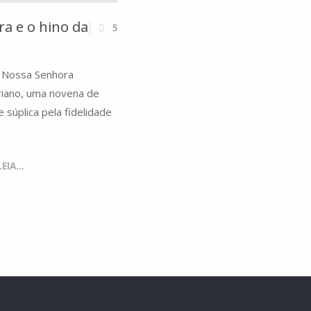
a e o hino da
5
de Nossa Senhora
ariano, uma novena de
 súplica pela fidelidade
IA...