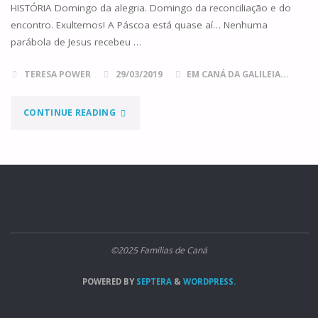
HISTÓRIA Domingo da alegria. Domingo da reconciliação e do
encontro. Exultemos! A Páscoa está quase aí… Nenhuma
parábola de Jesus recebeu …
TERESA POWER
29/03/2019
EM CANÁ DA GALILEIA...
"DOMINGO
CONTINUE READING
IV
DA
QUARESMA,
ANO
©2025 Famílias de Caná
C"
POWERED BY
SEPTERA
&
WORDPRESS.