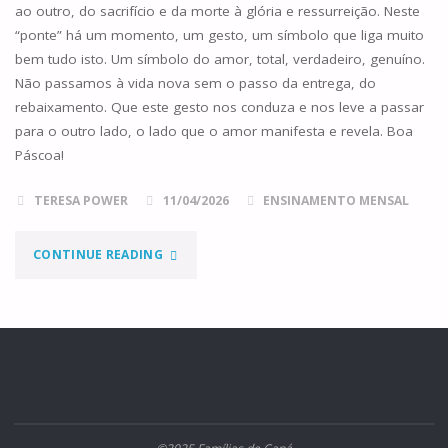
ao outro, do sacrifício e da morte à glória e ressurreição. Neste
“ponte” há um momento, um gesto, um símbolo que liga muito
bem tudo isto. Um símbolo do amor, total, verdadeiro, genuíno.
Não passamos à vida nova sem o passo da entrega, do
rebaixamento. Que este gesto nos conduza e nos leve a passar
para o outro lado, o lado que o amor manifesta e revela. Boa
Páscoa!
TERESA POWER
11/04/2026
ENSINAMENTO MENSAL
"O
CONTINUE READING
LAVA-
PÉS"