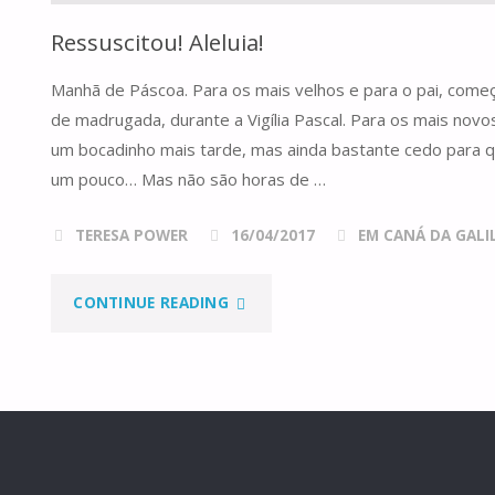
Ressuscitou! Aleluia!
Manhã de Páscoa. Para os mais velhos e para o pai, com
de madrugada, durante a Vigília Pascal. Para os mais nov
um bocadinho mais tarde, mas ainda bastante cedo para 
um pouco… Mas não são horas de …
TERESA POWER
16/04/2017
EM CANÁ DA GALILE
"RESSUSCITOU!
CONTINUE READING
ALELUIA!"