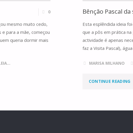
Bênção Pascal da 
0
eçou mesmo muito cedo,
Esta esplêndida ideia fo
os e para a mãe, começou
que a pôs em prática na
quem queria dormir mais
actividade é apenas nec
faz a Visita Pascal), ág
IA...
MARISA MILHANO
"
CONTINUE READING
P
S