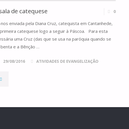
sala de catequese
0
i-nos enviada pela Diana Cruz, catequista em Cantanhede,
 primeira catequese logo a seguir à Páscoa. Para esta
essária uma Cruz (das que se usa na paróquia quando se
ua benta e a Bênção …
29/08/2016
ATIVIDADES DE EVANGELIZAÇÃO
BÊNÇÃO
ASCAL
DA
ALA