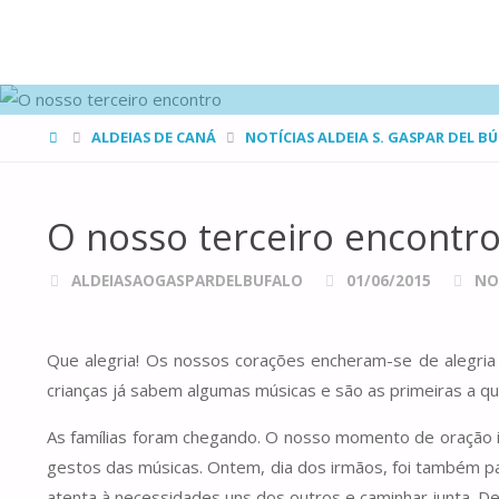
FAMÍLIAS
DE CANÁ
HOME
ALDEIAS DE CANÁ
NOTÍCIAS ALDEIA S. GASPAR DEL B
O nosso terceiro encontr
ALDEIASAOGASPARDELBUFALO
01/06/2015
NO
Que alegria! Os nossos corações encheram-se de alegria 
crianças já sabem algumas músicas e são as primeiras a q
As famílias foram chegando. O nosso momento de oração i
gestos das músicas. Ontem, dia dos irmãos, foi também p
atenta à necessidades uns dos outros e caminhar junta. 