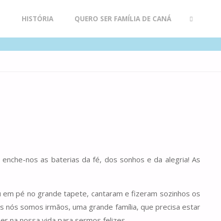
R
HISTÓRIA
QUERO SER FAMÍLIA DE CANÁ
SEARCH
enche-nos as baterias da fé, dos sonhos e da alegria! As
u em pé no grande tapete, cantaram e fizeram sozinhos os
 nós somos irmãos, uma grande família, que precisa estar
er na nossa vida para sermos felizes.