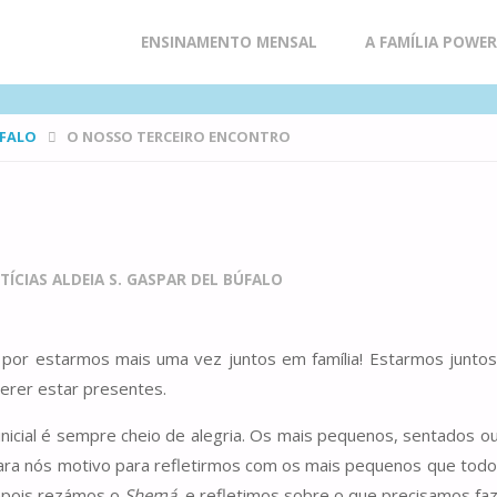
Skip
ENSINAMENTO MENSAL
A FAMÍLIA POWE
to
ÚFALO
O NOSSO TERCEIRO ENCONTRO
content
o
TÍCIAS ALDEIA S. GASPAR DEL BÚFALO
por estarmos mais uma vez juntos em família! Estarmos juntos 
uerer estar presentes.
nicial é sempre cheio de alegria. Os mais pequenos, sentados o
ara nós motivo para refletirmos com os mais pequenos que todos
Depois rezámos o
Shemá,
e refletimos sobre o que precisamos faz