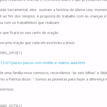
a Sacramental, eles ouviram a história da última ceia, momento
até ao fim dos tempos. A proposta do trabalho com as criança
a com os trabalhinhos que realizam.
s que ficará no seu canto de oração.
leva uma oração que cada um escreveu a Jesus.
2013/07/passo-passo-com-molde-e-videos-aula.html
 de uma família nova connosco, recordámos “as seis bilhas” e fa
o a Patrícia disse : ” Somos as pioneiras para fazer a diferença
sorrisos.