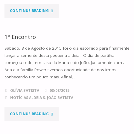
"O
CONTINUE READING
NOME
DA
1º Encontro
ALDEIA"
Sábado, 8 de Agosto de 2015 foi o dia escolhido para finalmente
lançar a semente desta pequena aldeia O dia de partilha
começou cedo, em casa da Marta e do João. Juntamente com a
Ana e a família Power tivemos oportunidade de nos irmos
conhecendo um pouco mais. Afinal, …
OLÍVIA BATISTA
08/08/2015
NOTÍCIAS ALDEIA S. JOÃO BATISTA
"1º
CONTINUE READING
ENCONTRO"