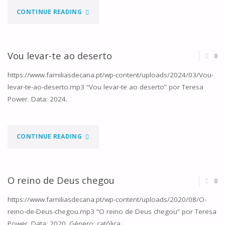
"HÓSTIA
CONTINUE READING
SANTA"
Vou levar-te ao deserto
0
https://www.familiasdecana.pt/wp-content/uploads/2024/03/Vou-
levar-te-ao-deserto.mp3 “Vou levar-te ao deserto” por Teresa
Power. Data: 2024.
"VOU
CONTINUE READING
LEVAR-
TE
O reino de Deus chegou
0
AO
https://www.familiasdecana.pt/wp-content/uploads/2020/08/O-
reino-de-Deus-chegou.mp3 “O reino de Deus chegou” por Teresa
DESERTO"
Power. Data: 2020. Género: católica.