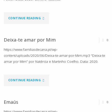
"O
CONTINUE READING
REINO
DE
Deixa-te amar por Mim
0
DEUS
https://www.familiasdecana.pt/wp-
content/uploads/2020/06/Deixa-te-amar-por-Mim.mp3 “Deixa-te
CHEGOU"
amar por Mim” por Natércia e Martinho Coelho. Data: 2020.
"DEIXA-
CONTINUE READING
TE
AMAR
Emaús
0
POR
https://www.familiasdecana.pt/wp-