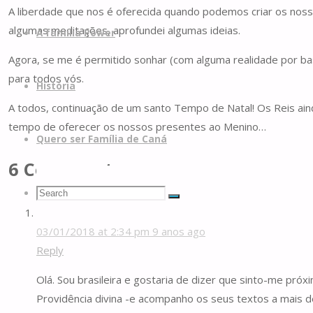
A liberdade que nos é oferecida quando podemos criar os nosso
algumas meditações, aprofundei algumas ideias.
A família Power
Agora, se me é permitido sonhar (com alguma realidade por bas
para todos vós.
História
A todos, continuação de um santo Tempo de Natal! Os Reis ain
tempo de oferecer os nossos presentes ao Menino…
Quero ser Família de Caná
6 Comments
Search
Search
Search
Amanda Moura
03/01/2018 at 2:34 pm
9 anos ago
for:
Reply
Olá. Sou brasileira e gostaria de dizer que sinto-me pró
Providência divina -e acompanho os seus textos a mais d