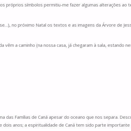
s próprios símbolos permitiu-me fazer algumas alterações ao text
e…), no próximo Natal os textos e as imagens da Árvore de Jess
da vêm a caminho (na nossa casa, já chegaram à sala, estando ne
xima das Famílias de Caná apesar do oceano que nos separa. Desco
e dois anos; a espiritualidade de Caná tem sido parte important