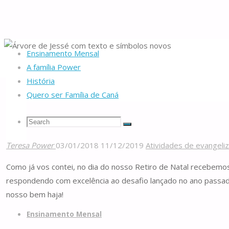
Ensinamento Mensal
Home
Recursos
Atividades de evangelização
Árvore de Jessé com te
A família Power
História
Quero ser Família de Caná
Árvore de Jessé com texto 
Search
Search
Search
Teresa Power
03/01/2018
11/12/2019
Atividades de evangeli
Famílias
for:
Como já vos contei, no dia do nosso Retiro de Natal recebemos
de
respondendo com excelência ao desafio lançado no ano passado,
Caná
nosso bem haja!
Skip
to
Ensinamento Mensal
content