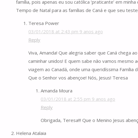
família, pois apenas eu sou católica ‘praticante’ em minh
Tempo de Natal para as famílias de Caná e que seu teste
Teresa Power
03/01/2018 at 2:43 pm
9 anos ago
Reply
Viva, Amanda! Que alegria saber que Caná chega ao
caminhar unidos! E quem sabe não vamos mesmo ao B
viagem ao Canadá, onde uma queridíssima Família de 
Que o Senhor vos abençoe! Nós, Jesus! Teresa
Amanda Moura
03/01/2018 at 2:55 pm
9 anos ago
Reply
Obrigada, Teresa!!! Que o Menino Jesus aben
Helena Atalaia