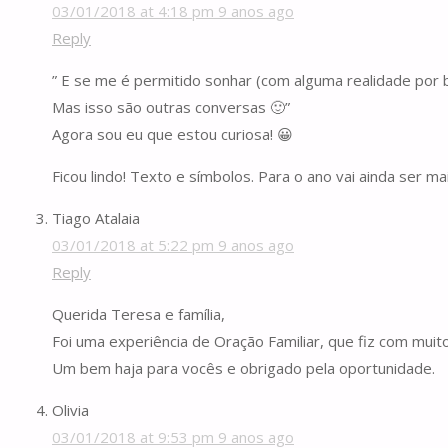
03/01/2018 at 4:18 pm
9 anos ago
Reply
” E se me é permitido sonhar (com alguma realidade por 
Mas isso são outras conversas 🙂”
Agora sou eu que estou curiosa! 😀
Ficou lindo! Texto e símbolos. Para o ano vai ainda ser 
Tiago Atalaia
03/01/2018 at 5:22 pm
9 anos ago
Reply
Querida Teresa e família,
Foi uma experiência de Oração Familiar, que fiz com mui
Um bem haja para vocês e obrigado pela oportunidade.
Olivia
03/01/2018 at 9:53 pm
9 anos ago