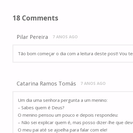
18 Comments
Pilar Pereira
7 ANOS AGO
Tão bom começar o dia com a leitura deste post! Vou ten
Catarina Ramos Tomás
7 ANOS AGO
Um dia uma senhora pergunta a um menino:
– Sabes quem é Deus?
O menino pensou um pouco e depois respondeu:
– Não sei explicar quem é, mas posso dizer-lhe que de
O meu pai até se ajoelha para falar com ele!