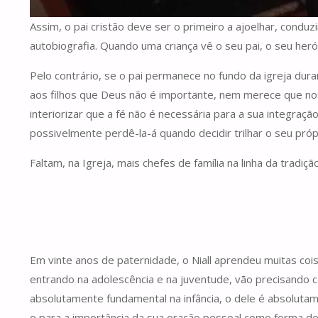
Assim, o pai cristão deve ser o primeiro a ajoelhar, conduzi
autobiografia. Quando uma criança vê o seu pai, o seu heró
Pelo contrário, se o pai permanece no fundo da igreja duran
aos filhos que Deus não é importante, nem merece que nos 
interiorizar que a fé não é necessária para a sua integraç
possivelmente perdê-la-á quando decidir trilhar o seu próp
Faltam, na Igreja, mais chefes de família na linha da tradi
Em vinte anos de paternidade, o Niall aprendeu muitas coi
entrando na adolescência e na juventude, vão precisando c
absolutamente fundamental na infância, o dele é absolutame
o para a importância da sua oração pessoal como forma de