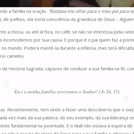
ndo a família na oração.
“Bastava-me olhar para o meu pai para v
i, de joelhos, ela toma consciência da grandeza de Deus – Alguém
te a missa, ou até lá fora, no café; se não se interessa pela cat
incomodemos por Sua causa. E porque é o pai quem faz a ponte en
ão no mundo. Poderá mantê-la durante a infância, mas terá dificu
rio caminho.
ção da História Sagrada, capazes de conduzir a sua família na fé, 
Eu e a minha família serviremos o Senhor! (Js 24, 15)
sas. Recentemente, tem vindo a fazer uma descoberta que o surpr
ada vez mais da sua palavra, do seu exemplo, da sua liderança s
nte fundamental na juventude. E o Niall não estava à espera de t
 se pôr à escuta do plano de Deus para a sua família e ofereceu