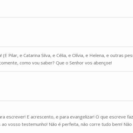
 (E Pilar, e Catarina Silva, e Célia, e Olívia, e Helena, e outra
m comente, como vou saber? Que o Senhor vos abençoe!
para escrever! E acrescento, e para evangelizar! O que escreve 
ças ao vosso testemunho! Não é perfeita, não corre tudo bem! N