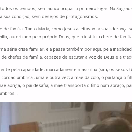
todos os tempos, sem nunca ocupar o primeiro lugar. Na Sagrada 
a sua condição, sem desejos de protagonismos.
e de família. Tanto Maria, como Jesus aceitavam a sua liderança 
a, autorizado pelo próprio Deus, que o instituiu chefe de família
uma séria crise familiar, ela passa também por aqui, pela inabil
 de chefes de família, capazes de escutar a voz de Deus e a trad
mente pela capacidade, marcadamente masculina (sim, os sexos têm
 cordão umbilical, uma e outra vez; a mãe dá colo, o pai lança o 
a mãe abriga, o pai desafia; a mãe transporta o filho num abraço, 
s ombros…