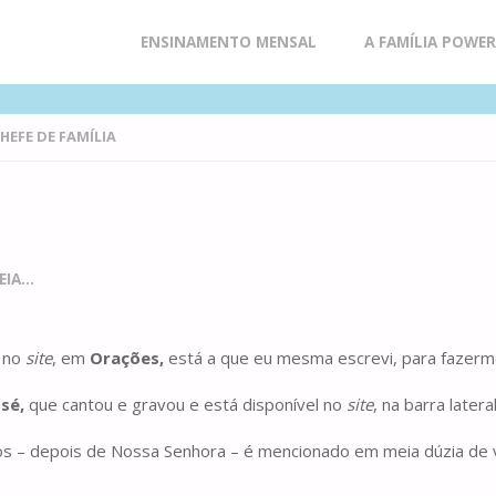
Skip
ENSINAMENTO MENSAL
A FAMÍLIA POWE
to
CHEFE DE FAMÍLIA
content
IA...
i no
site
, em
Orações,
está a que eu mesma escrevi, para fazerm
osé,
que cantou e gravou e está disponível no
site
, na barra later
os – depois de Nossa Senhora – é mencionado em meia dúzia de v