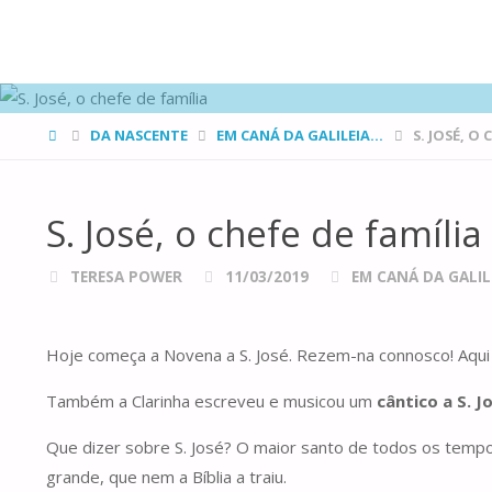
FAMÍLIAS
DE CANÁ
HOME
DA NASCENTE
EM CANÁ DA GALILEIA...
S. JOSÉ, O 
S. José, o chefe de família
TERESA POWER
11/03/2019
EM CANÁ DA GALILE
Hoje começa a Novena a S. José. Rezem-na connosco! Aqu
Também a Clarinha escreveu e musicou um
cântico a S. J
Que dizer sobre S. José? O maior santo de todos os temp
grande, que nem a Bíblia a traiu.