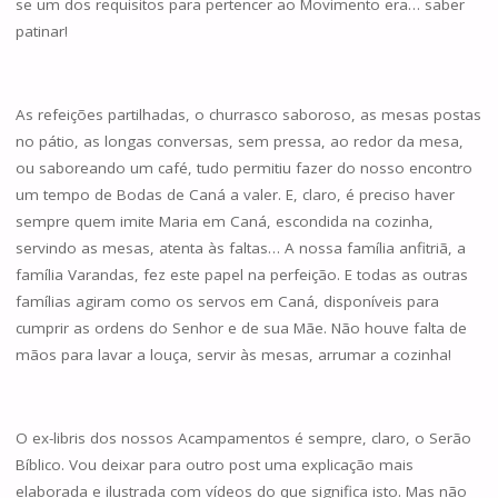
se um dos requisitos para pertencer ao Movimento era… saber
patinar!
As refeições partilhadas, o churrasco saboroso, as mesas postas
no pátio, as longas conversas, sem pressa, ao redor da mesa,
ou saboreando um café, tudo permitiu fazer do nosso encontro
um tempo de Bodas de Caná a valer. E, claro, é preciso haver
sempre quem imite Maria em Caná, escondida na cozinha,
servindo as mesas, atenta às faltas… A nossa família anfitriã, a
família Varandas, fez este papel na perfeição. E todas as outras
famílias agiram como os servos em Caná, disponíveis para
cumprir as ordens do Senhor e de sua Mãe. Não houve falta de
mãos para lavar a louça, servir às mesas, arrumar a cozinha!
O ex-libris dos nossos Acampamentos é sempre, claro, o Serão
Bíblico. Vou deixar para outro post uma explicação mais
elaborada e ilustrada com vídeos do que significa isto. Mas não