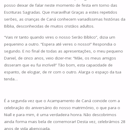
posso deixar de falar neste momento de festa em torno das
Escrituras Sagradas. Que maravilha! Graças a estes repetidos
serões, as crianças de Caná conhecem variadíssimas histórias da
Bíblia, desconhecidas de muitos cristãos adultos.
“Vais rir tanto quando vires o nosso Serão Bíblico”, dizia um
pequenino a outro. “Espera até veres o nosso!” Respondia o
segundo. E no final de todas as apresentações, o meu pequeno
Daniel, de cinco anos, veio dizer-me: “Mãe, os meus amigos
disseram que eu fui incrível!” Tão bom, esta capacidade de
espanto, de elogiar, de rir com o outro. Alarga o espaço da tua
tenda…
É a segunda vez que o Acampamento de Caná coincide com a
celebração do aniversário do nosso matrimónio, o que para o
Niall e para mim, é uma verdadeira honra. Não descobrimos
ainda forma mais bela de comemorar! Desta vez, celebrámos 28
anos de vida abençoada.