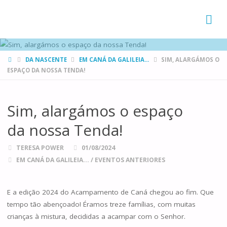
FAMÍLIAS
DE CANÁ
HOME
DA NASCENTE
EM CANÁ DA GALILEIA...
SIM, ALARGÁMOS O
ESPAÇO DA NOSSA TENDA!
Sim, alargámos o espaço
da nossa Tenda!
TERESA POWER
01/08/2024
EM CANÁ DA GALILEIA...
/
EVENTOS ANTERIORES
E a edição 2024 do Acampamento de Caná chegou ao fim. Que
tempo tão abençoado! Éramos treze famílias, com muitas
crianças à mistura, decididas a acampar com o Senhor.