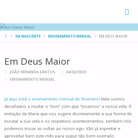
FAMÍLIAS
DE CANÁ
HOME
DA NASCENTE
ENSINAMENTO MENSAL
EM DEUS MAIOR
Em Deus Maior
JOÃO MIRANDA SANTOS
04/02/2023
ENSINAMENTO MENSAL
Já aqui está o ensinamento mensal de fevereiro!
Nele somos
desafiados a mudar o “tom” com que “tocamos” a nossa vida. À
imitação de Maria que nos sugere discretamente a sua forma de
escutar a sua vida e os respetivos acontecimentos, também nós
podemos trocar as voltas ao nosso ego. Vão já espreitar e
aproveitar bem este mês para seguir tão bom exemplo.