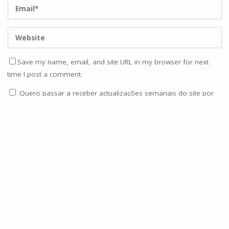
Save my name, email, and site URL in my browser for next
time I post a comment.
Quero passar a receber actualizações semanais do site por
email.
Notifique-me de novos comentários via Email. Também
pode
se inscrever
sem comentar.
Current ye@r
*