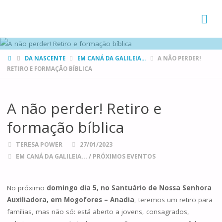
FAMÍLIAS
DE CANÁ
HOME
DA NASCENTE
EM CANÁ DA GALILEIA...
A NÃO PERDER!
RETIRO E FORMAÇÃO BÍBLICA
A não perder! Retiro e
formação bíblica
TERESA POWER
27/01/2023
EM CANÁ DA GALILEIA...
/
PRÓXIMOS EVENTOS
No próximo
domingo dia 5, no Santuário de Nossa Senhora
Auxiliadora, em Mogofores – Anadia
, teremos um retiro para
famílias, mas não só: está aberto a jovens, consagrados,