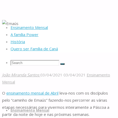
Ensinamento Mensal
Home
Da nascente
Ensinamento Mensal
Emaús
A família Power
História
Quero ser Família de Caná
Emaús
Search
Search
Search
João Miranda Santos
03/04/2021
03/04/2021
Ensinamento
Famílias
Mensal
for:
de
O
ensinamento mensal de Abril
leva-nos com os discípulos
Caná
pelo “caminho de Emaús” fazendo-nos percorrer as várias
Skip
etapas necessárias para vivermos inteiramente a Páscoa a
to
Ensinamento Mensal
partir da noite de hoje e nas próximas semanas.
content