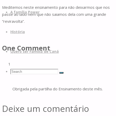
Meditemos neste ensinamento para não deixarmos que nos
A família Power
passe ao lado nem que não saiamos dela com uma grande
“reviravolta”.
História
One Comment
Quero ser Família de Caná
Pilar Pereira
03/04/2021 at 11:08 pm
5 anos ago
Search
Search
Search
Reply
Obrigada pela partilha do Ensinamento deste mês.
for:
Deixe um comentário