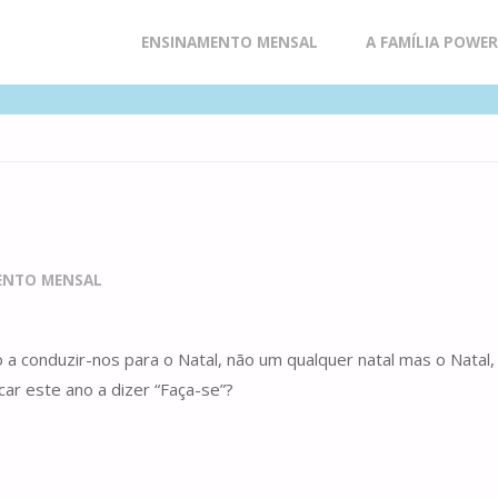
Skip
ENSINAMENTO MENSAL
A FAMÍLIA POWE
to
content
ENTO MENSAL
o a conduzir-nos para o Natal, não um qualquer natal mas o Nata
ar este ano a dizer “Faça-se”?