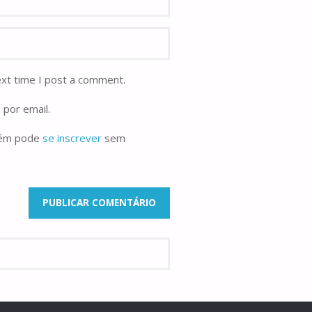
ext time I post a comment.
 por email.
bém pode
se inscrever
sem