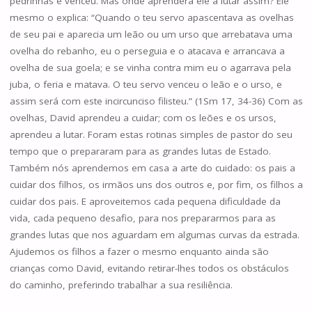
pedrinhas e venceu. Mas onde aprendera ele a lutar assim? Ele
mesmo o explica: “Quando o teu servo apascentava as ovelhas
de seu pai e aparecia um leão ou um urso que arrebatava uma
ovelha do rebanho, eu o perseguia e o atacava e arrancava a
ovelha de sua goela; e se vinha contra mim eu o agarrava pela
juba, o feria e matava. O teu servo venceu o leão e o urso, e
assim será com este incircunciso filisteu.” (1Sm 17, 34-36) Com as
ovelhas, David aprendeu a cuidar; com os leões e os ursos,
aprendeu a lutar. Foram estas rotinas simples de pastor do seu
tempo que o prepararam para as grandes lutas de Estado.
Também nós aprendemos em casa a arte do cuidado: os pais a
cuidar dos filhos, os irmãos uns dos outros e, por fim, os filhos a
cuidar dos pais. E aproveitemos cada pequena dificuldade da
vida, cada pequeno desafio, para nos prepararmos para as
grandes lutas que nos aguardam em algumas curvas da estrada.
Ajudemos os filhos a fazer o mesmo enquanto ainda são
crianças como David, evitando retirar-lhes todos os obstáculos
do caminho, preferindo trabalhar a sua resiliência.