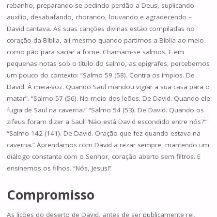
rebanho, preparando-se pedindo perdão a Deus, suplicando
auxílio, desabafando, chorando, louvando e agradecendo –
David cantava. As suas canções divinas estão compiladas no
coração da Bíblia, ali mesmo quando partimos a Bíblia ao meio
como pão para saciar a fome. Chamam-se salmos. E em
pequenas notas sob o título do salmo, as epígrafes, percebemos
um pouco do contexto: “Salmo 59 (58). Contra os ímpios. De
David. À meia-voz. Quando Saul mandou vigiar a sua casa para o
matar”. “Salmo 57 (56). No meio dos leões. De David. Quando ele
fugia de Saul na caverna.” “Salmo 54 (53). De David. Quando os
zifeus foram dizer a Saul: ‘Não está David escondido entre nós?'”
“Salmo 142 (141). De David. Oração que fez quando estava na
caverna.” Aprendamos com David a rezar sempre, mantendo um
diálogo constante com o Senhor, coração aberto sem filtros. E
ensinemos os filhos. “Nós, Jesus!”
Compromisso
As lições do deserto de David, antes de ser publicamente rei,