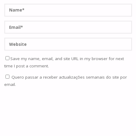
Save my name, email, and site URL in my browser for next
time I post a comment.
Quero passar a receber actualizações semanais do site por
email.
Notifique-me de novos comentários via Email. Também
pode
se inscrever
sem comentar.
Current ye@r
*