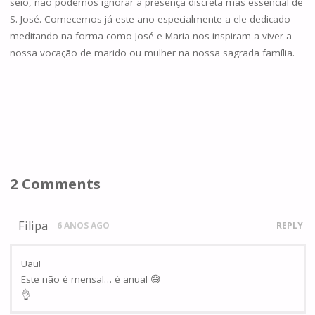
seio, não podemos ignorar a presença discreta mas essencial de
S. José. Comecemos já este ano especialmente a ele dedicado
meditando na forma como José e Maria nos inspiram a viver a
nossa vocação de marido ou mulher na nossa sagrada família.
2 Comments
Filipa
6 ANOS AGO
REPLY
Uau!
Este não é mensal… é anual 😅
👌