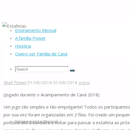
Ensinamento Mensal
Home
Recursos
Jogos
Estafetas
A família Power
História
Quero ser Família de Caná
Estafetas
Search
Search
Search
Niall Power
01/08/2018
01/08/2018
Jogos
Famílias
for:
(Jogado durante o Acampamento de Caná 2018)
de
Um jogo tão simples e tão empolgante! Todos os participante
Caná
Skip
por sua vez foram organizadas em 2 filas. Foi criado um pequ
to
Ensinamento Mensal
possível até à bandeira e voltar para passar a estafeta ao pr
content