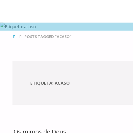
FAMÍLIAS
DE CANÁ
HOME
POSTS TAGGED "ACASO"
ETIQUETA:
ACASO
Os mimos de Deus