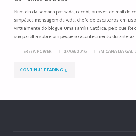
Num dia da semana passada, recebi, através do mail de co
simpática mensagem da Aida, chefe de escuteiros em Lisb
virtualmente do blogue Uma Família Católica, pelo que foi 
sua partilha sobre um pequeno acontecimento durante as
TERESA POWER
07/09/2016
EM CANÁ DA GALILE
"OS
CONTINUE READING
MIMOS
DE
DEUS"