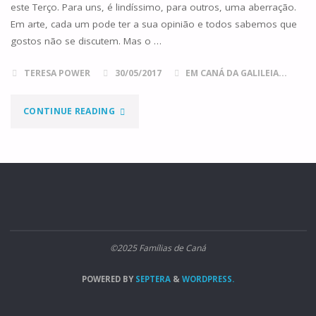
este Terço. Para uns, é lindíssimo, para outros, uma aberração.
Em arte, cada um pode ter a sua opinião e todos sabemos que
gostos não se discutem. Mas o …
TERESA POWER
30/05/2017
EM CANÁ DA GALILEIA...
"O
CONTINUE READING
TERÇO
DIÁRIO,
FÁTIMA
E
©2025 Famílias de Caná
AS
POWERED BY
SEPTERA
&
WORDPRESS.
FAMÍLIAS
DE